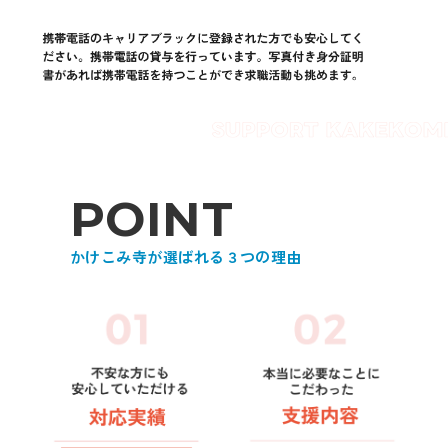
P
O
I
N
T
かけこみ寺が選ばれる３つの理由