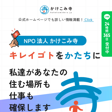
公式ホームページでも詳しい情報満載！
Click
キ
レ
イ
ゴ
ト
を
か
た
ち
に
私達があなたの
住む場所も
仕事も
確保します