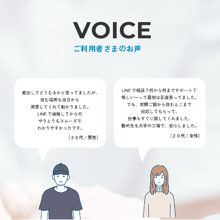
V
O
I
C
E
ご利用者さまのお声