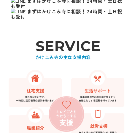
S
E
R
V
I
C
E
かけこみ寺の主な支援内容